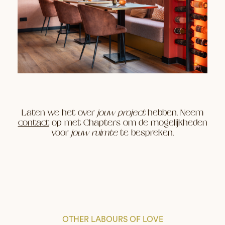
Laten we het over
jouw project
hebben. Neem
contact
op met Chapters om de mogelijkheden
voor
jouw ruimte
te bespreken.
OTHER LABOURS OF LOVE