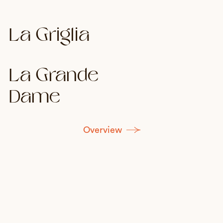
La Griglia
La Grande
Dame
O
v
e
r
v
i
e
w